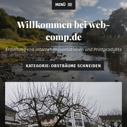
MENÜ
Willkommen bei web-
comp.de
Erstellung von Internet-Präsentationen und Printprodukte
KATEGORIE:
OBSTBÄUME SCHNEIDEN