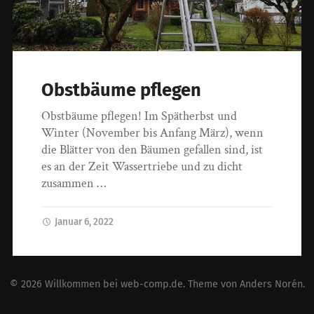
Obstbäume pflegen
Obstbäume pflegen! Im Spätherbst und
Winter (November bis Anfang März), wenn
die Blätter von den Bäumen gefallen sind, ist
es an der Zeit Wassertriebe und zu dicht
zusammen …
Januar 6, 2022
© 2026
Willkommen bei web-comp.de
. Theme von
Anders Norén
.