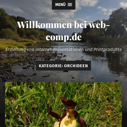
MENÜ
Willkommen bei web-
comp.de
Erstellung von Internet-Präsentationen und Printprodukte
KATEGORIE:
ORCHIDEEN