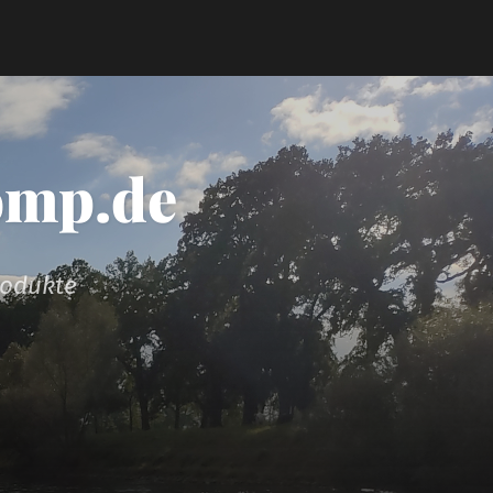
omp.de
rodukte