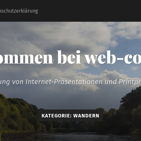
nschutzerklärung
ommen bei web-c
lung von Internet-Präsentationen und Printp
KATEGORIE:
WANDERN